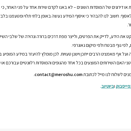
ו דירוגים של המוסדות השונים – לא באנו לקדם שירות אחד על פני האחר, כי 
סוף. חשוב לנו להבהיר כי איסוף המידע נעשה באופן בלתי תלוי ומטעמנו בלבד
ר.
קט את הידע, לדייק את הפרטים, ולייצר מפת דרכים ברורה ונהירה של שלבי השיק
פי גוף מבטח ולפי מיקום גאוגרפי.
ועל אף מאמצינו הרבים ייתכן וישנן טעויות. לכן מומלץ להיעזר במידע המופיע
ני האם השירותים המוצעים בכל אחד מהגופים והמוסדות רלוונטיים עבורכם או 
נים לשלוח לנו מייל לכתובת
contact@meroshu.com
.
פייסבוק
ו
ביוטיוב
.