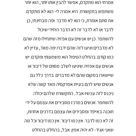
אמרתי הוא מתקדם, אפשר להבין אותו יותר, הוא יותר
משתמש בתקשורת. היא אמרה לי- הוא לא מתקדם.
את סתם אומרת, כי הוא לא מדבר. ופה מבחינתי, כן
לדבר או לא לדבר זה לא הדבר היחידי שיכול
להשתפר. כן יש אנשים עם אפזיה שיתחילו מזה שהם
לא מדברים ויגיעו לזה שהם ידברו יפה מאד, עדיין לא
כמו קודם. בהחלט הטיפול הוא משמעותי ומקדם. יש
אנשים עם אפזיה שיגיעו לשלב מסוים של דיבור או
שיישארו במקום שהם לא מדברים. בדרך כלל גם
אנשים שיש להם בעיית אפרקסיה מאד קשה שלא
ניכנס לזה עכשיו אבל.. התקשורת שלהם יכולה
להשתפר. אנשים במרכז מסבירים את עצמם על ידי
תוכנה באייפד ומסבירים את עצמם בדרכים אחרות,
זה לא כמו לדבר. אין כמו דיבור. אין כמו דיבור וכל מה
שאני אגיד- לא יהיה אמין. אבל, בהחלט בהחלט