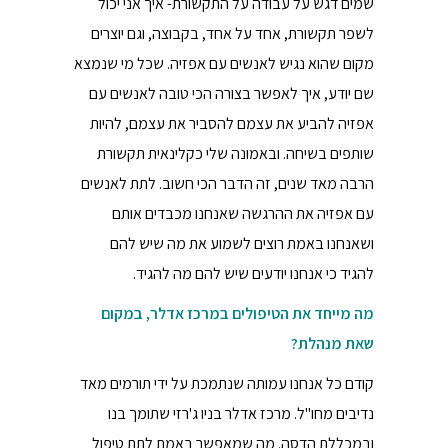
שמים דגש על עבודה על התקשורת- איך אני יכול
לשפר תקשורת, אחד על אחד, בקבוצה, וגם יוצרים
מקום שהוא נגיש לאנשים עם אפזיה. שכל מי שנמצא
שם יודע, איך לאפשר בצורה הכי טובה לאנשים עם
אפזיה להביע את עצמם להסביר את עצמם, להיות
שותפים בשיחה. ובאמונה שלי כקלינאית תקשורת
הרבה מאד שנים, זה הדבר הכי חשוב. לתת לאנשים
עם אפזיה את ההרגשה שאנחנו מכבדים אותם
ושאנחנו באמת רוצים לשמוע את מה שיש להם
להגיד כי אנחנו יודעים שיש להם מה להגיד.
מה מייחד את הטיפולים במרכז אדלר, במקום
שאת מנהלת?
קודם כל אנחנו עמותה שנתמכת על ידי תורמים מאד
נדיבים מחו"ל. מרכז אדלר בניו ג'רזי שתומך בנו
ובמכללת הדסה. מה שמאפשר באמת לתת טיפול