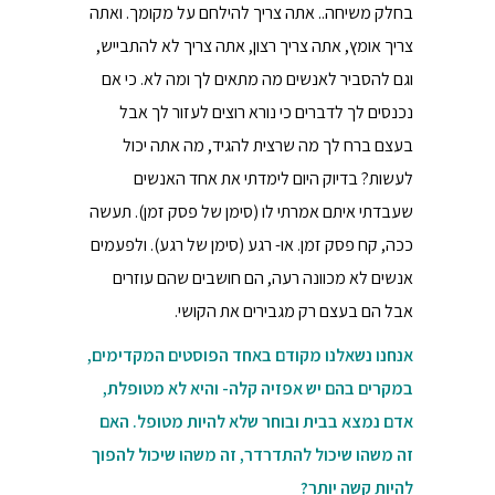
בחלק משיחה.. אתה צריך להילחם על מקומך. ואתה
צריך אומץ, אתה צריך רצון, אתה צריך לא להתבייש,
וגם להסביר לאנשים מה מתאים לך ומה לא. כי אם
נכנסים לך לדברים כי נורא רוצים לעזור לך אבל
בעצם ברח לך מה שרצית להגיד, מה אתה יכול
לעשות? בדיוק היום לימדתי את אחד האנשים
שעבדתי איתם אמרתי לו (סימן של פסק זמן). תעשה
ככה, קח פסק זמן. או- רגע (סימן של רגע). ולפעמים
אנשים לא מכוונה רעה, הם חושבים שהם עוזרים
אבל הם בעצם רק מגבירים את הקושי.
אנחנו נשאלנו מקודם באחד הפוסטים המקדימים,
במקרים בהם יש אפזיה קלה- והיא לא מטופלת,
אדם נמצא בבית ובוחר שלא להיות מטופל. האם
זה משהו שיכול להתדרדר, זה משהו שיכול להפוך
להיות קשה יותר?